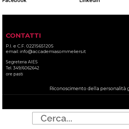
Facebook
LinkedIn
CONTATTI
P.I. e C.F. 02215651205
email: info@accademiasommeliers.it
Segreteria AIES
Tel. 349/6062642
ore pasti
Riconoscimento della personalità g