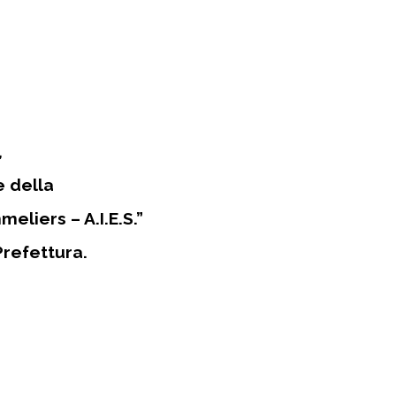
,
e della
liers – A.I.E.S.”
Prefettura.