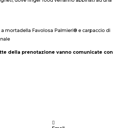
vigneti, dove finger food verranno abbinati ad una
a mortadella Favolosa Palmieri® e carpaccio di
inale
dette della prenotazione vanno comunicate con