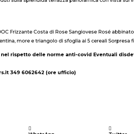
eduti sulla splendida terrazza panoramica con vista sui 
DOC Frizzante Costa di Rose Sangiovese Rosé abbinato 
na, more e triangolo di sfoglia ai 5 cereali Sorpresa f
 nel rispetto delle norme anti-covid Eventuali dis
.it 349 6062642 (ore ufficio)