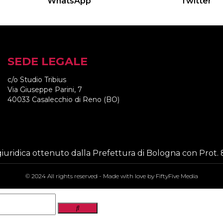
WhatsApp
Twitter
SEDE LEGALE
c/o Studio Tribius
Via Giuseppe Parini, 7
40033 Casalecchio di Reno (BO)
iuridica ottenuto dalla Prefettura di Bologna con Prot. 
© 2024 All rights reserved - Made with love by
FiftyFive Media