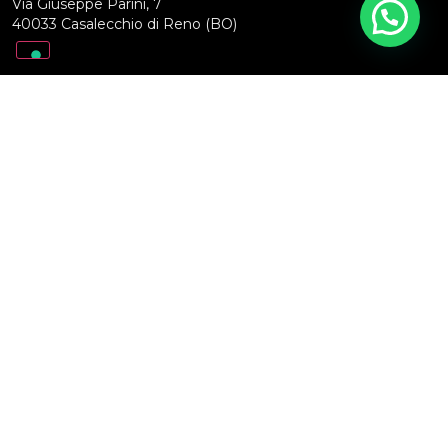
Via Giuseppe Parini, 7
40033 Casalecchio di Reno (BO)
SOCIAL
Privacy Policy
Cookie Policy
Riconoscimento della personalità giuridica ottenuto
dalla Prefettura di Bologna con Prot. 80730/17/Area
IV Bis del 26/04/2019
© 2024 All rights reserved - Made with love by
FiftyFive Media
Le tue preferenze relative alla privacy