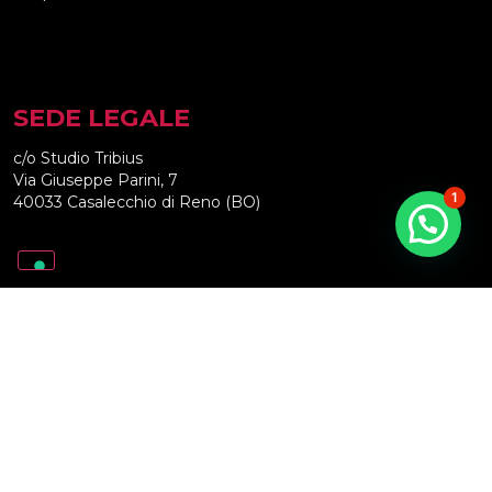
SEDE LEGALE
c/o Studio Tribius
Via Giuseppe Parini, 7
1
40033 Casalecchio di Reno (BO)
SOCIAL
Privacy Policy
Cookie Policy
Riconoscimento della personalità giuridica ottenuto
dalla Prefettura di Bologna con Prot. 80730/17/Area
IV Bis del 26/04/2019