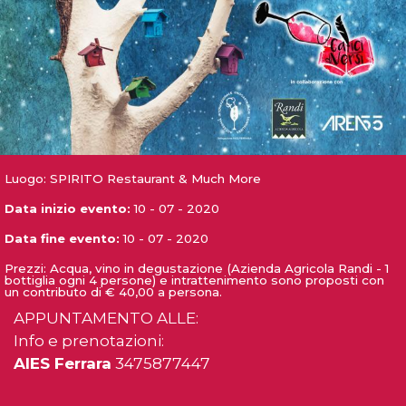
Luogo: SPIRITO Restaurant & Much More
Data inizio evento:
10 - 07 - 2020
Data fine evento:
10 - 07 - 2020
Prezzi:
Acqua, vino in degustazione (Azienda Agricola Randi - 1
bottiglia ogni 4 persone) e intrattenimento sono proposti con
un contributo di € 40,00 a persona.
APPUNTAMENTO ALLE:
Info e prenotazioni:
AIES Ferrara
3475877447