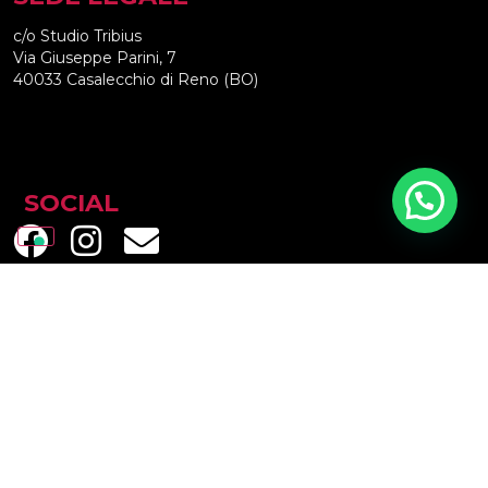
c/o Studio Tribius
Via Giuseppe Parini, 7
40033 Casalecchio di Reno (BO)
SOCIAL
Privacy Policy
Cookie Policy
Riconoscimento della personalità giuridica ottenuto
dalla Prefettura di Bologna con Prot. 80730/17/Area
IV Bis del 26/04/2019
© 2024 All rights reserved - Made with love by
FiftyFive Media