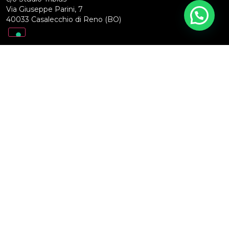
Via Giuseppe Parini, 7
40033 Casalecchio di Reno (BO)
SOCIAL
Privacy Policy
Cookie Policy
Riconoscimento della personalità giuridica ottenuto
dalla Prefettura di Bologna con Prot. 80730/17/Area
IV Bis del 26/04/2019
© 2024 All rights reserved - Made with love by
FiftyFive Media
Le tue preferenze relative alla privacy