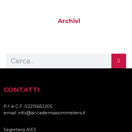
Archivi
CONTATTI
P.I. e C.F. 02215651205
email: info@accademiasommeliers.it
Segreteria AIES