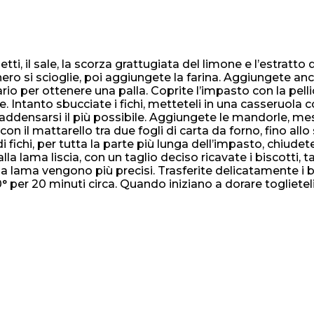
ti, il sale, la scorza grattugiata del limone e l’estratto 
ero si scioglie, poi aggiungete la farina. Aggiungete anch
o per ottenere una palla. Coprite l’impasto con la pelli
. Intanto sbucciate i fichi, metteteli in una casseruola c
 addensarsi il più possibile. Aggiungete le mandorle, m
on il mattarello tra due fogli di carta da forno, fino allo
i fichi, per tutta la parte più lunga dell’impasto, chiudet
la lama liscia, con un taglio deciso ricavate i biscotti, ta
e la lama vengono più precisi. Trasferite delicatamente i b
0° per 20 minuti circa. Quando iniziano a dorare toglieteli