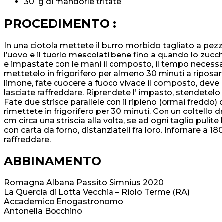
30 g di mandorle tritate
PROCEDIMENTO :
In una ciotola mettete il burro morbido tagliato a pezzet
l’uovo e il tuorlo mescolati bene fino a quando lo zucch
e impastate con le mani il composto, il tempo necessari
mettetelo in frigorifero per almeno 30 minuti a riposare
limone, fate cuocere a fuoco vivace il composto, deve
lasciate raffreddare. Riprendete l’ impasto, stendetelo c
Fate due strisce parallele con il ripieno (ormai freddo) d
rimettete in frigorifero per 30 minuti. Con un coltello dal
cm circa una striscia alla volta, se ad ogni taglio pulit
con carta da forno, distanziateli fra loro. Infornare a 18
raffreddare.
ABBINAMENTO
Romagna Albana Passito Simnius 2020
La Quercia di Lotta Vecchia – Riolo Terme (RA)
Accademico Enogastronomo
Antonella Bocchino