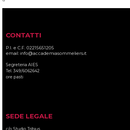
CONTATTI
P.I. e C.F. 02215651205
email: info@accademiasommeliers.it
Segreteria AIES
Tel. 349/6062642
ore pasti
SEDE LEGALE
c/o Studio Tribius