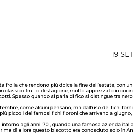
19 SE
a frolla che rendono più dolce la fine dell’estate, con u
 un classico frutto di stagione, molto apprezzato in cucin
cotti. Spesso quando si parla di fico si distingue tra nero
mbre, come alcuni pensano, ma dall’uso dei fichi forniti 
ù piccoli dei famosi fichi fioroni che arrivano a giugno,
a intorno agli anni ’70 , quando una famosa azienda italian
Prima di allora questo biscotto era conosciuto solo in A