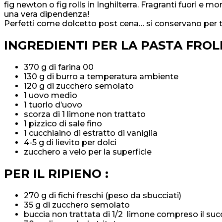
fig newton o fig rolls in Inghilterra. Fragranti fuori e 
una vera dipendenza!
Perfetti come dolcetto post cena… si conservano per 
INGREDIENTI PER LA PASTA FROLL
370 g di farina 00
130 g di burro a temperatura ambiente
120 g di zucchero semolato
1 uovo medio
1 tuorlo d’uovo
scorza di 1 limone non trattato
1 pizzico di sale fino
1 cucchiaino di estratto di vaniglia
4-5 g di lievito per dolci
zucchero a velo per la superficie
PER IL RIPIENO :
270 g di fichi freschi (peso da sbucciati)
35 g di zucchero semolato
buccia non trattata di 1/2 limone compreso il suc