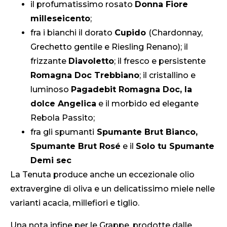
il profumatissimo rosato
Donna Fiore
milleseicento
;
fra i bianchi il dorato
Cupido
(Chardonnay,
Grechetto gentile e Riesling Renano); il
frizzante
Diavoletto
; il fresco e persistente
Romagna Doc Trebbiano
; il cristallino e
luminoso
Pagadebit Romagna Doc, la
dolce Angelica
e il morbido ed elegante
Rebola Passito;
fra gli spumanti
Spumante Brut Bianco,
Spumante Brut Rosé
e il
Solo tu Spumante
Demi sec
La Tenuta produce anche un eccezionale olio
extravergine di oliva e un delicatissimo miele nelle
varianti acacia, millefiori e tiglio.
Una nota infine per le Grappe, prodotte dalle