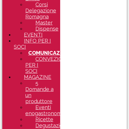
Corsi
Delegazione
Romagna
Master
Dispense
EVENTI
INFO PER I
SOCI
COMUNICAZIONI
CONVEZIONI
PER I
SOCI
MAGAZINE
5
Domande a
un
produttore
Eventi
enogastronomici
Ricette
Degustazioni