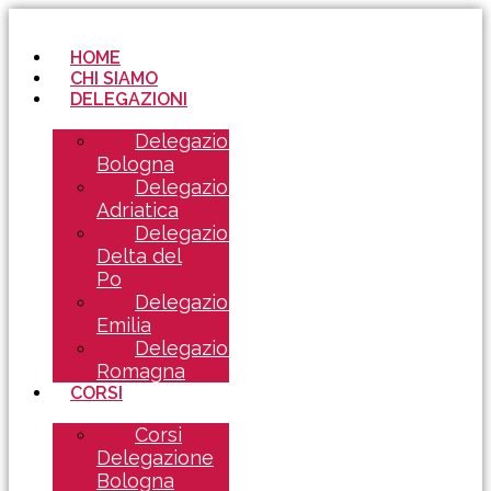
HOME
CHI SIAMO
DELEGAZIONI
Delegazione
Bologna
Delegazione
Adriatica
Delegazione
Delta del
Po
Delegazione
Emilia
Delegazione
Romagna
CORSI
Corsi
Delegazione
Bologna