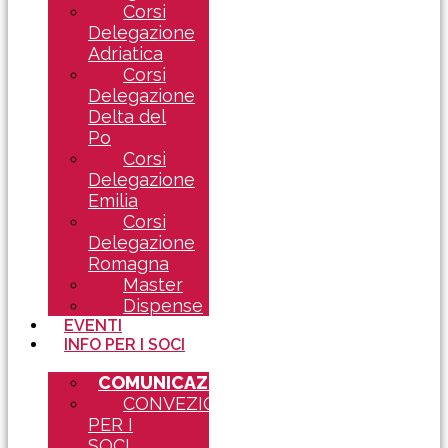
Corsi
Delegazione
Adriatica
Corsi
Delegazione
Delta del
Po
Corsi
Delegazione
Emilia
Corsi
Delegazione
Romagna
Master
Dispense
EVENTI
INFO PER I SOCI
COMUNICAZIONI
CONVEZIONI
PER I
SOCI