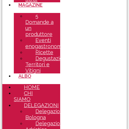
MAGAZINE
5
Domande a
un
produttore
Eventi
enogastronomici
Ricette
Degustazioni
Territori e
Vitigni
ALBO
HOME
CHI
SIAMO
DELEGAZIONI
Delegazione
Bologna
Delegazione